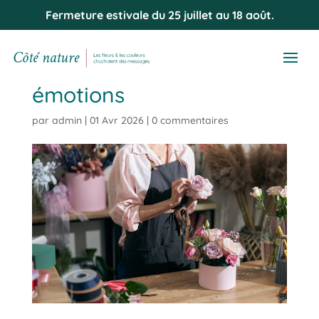
Fermeture estivale du 25 juillet au 18 août.
cote-nature-Bouquets-
personnalisés-qui-
transmettent-vos-
émotions
par
admin
|
01 Avr 2026
|
0 commentaires