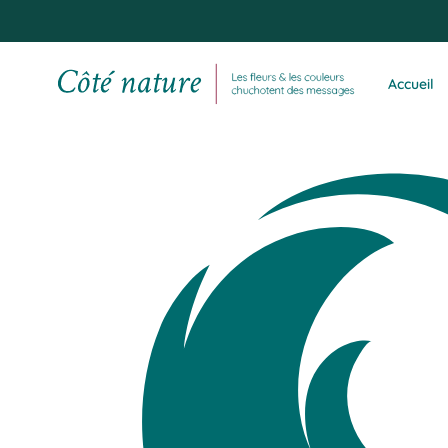
firefox-brands
par
admin
|
19 Juil 2021
|
0 commentaires
Accueil